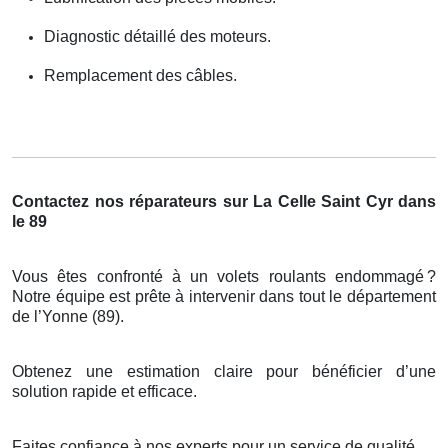
Diagnostic détaillé des moteurs.
Remplacement des câbles.
Contactez nos réparateurs sur La Celle Saint Cyr dans
le 89
Vous êtes confronté à un volets roulants endommagé
?
Notre
é
quipe est pr
ê
te
à
intervenir dans tout le d
é
partement
de l
’
Yonne (89).
Obtenez une estimation claire pour bénéficier d’une
solution rapide et efficace.
Faites confiance à nos experts pour un service de qualité