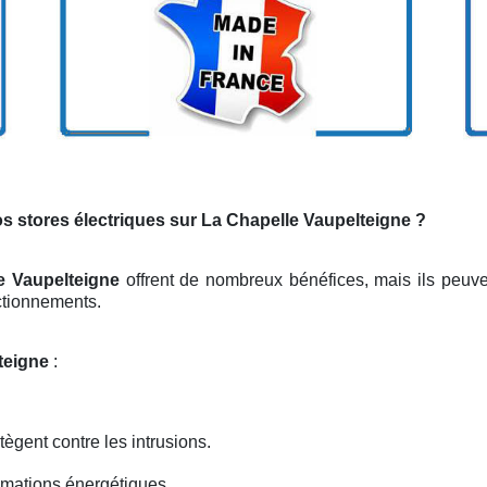
os stores électriques sur La Chapelle Vaupelteigne ?
e Vaupelteigne
offrent de nombreux bénéfices, mais ils peuv
ctionnements.
lteigne
:
tègent contre les intrusions.
mations énergétiques.